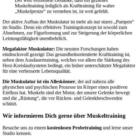
Der weit verbreitete Gedanke, dass ein gezieltes
Muskeltraining lediglich als Krafttraining für wahre
„Muskelprotze“ zu verstehen ist, ist weit gefehlt.
Der aktive Aufbau der Muskulatur ist mehr als nur stures „Pumpen“
im Studio. Denn ein effektives Trainingskonzept ist sowohl zum
Abnehmen, zur Figurformung und zur Steigerung der körperlichen
Leistungsfähigkeit unentbehrlich.
Megafaktor Muskulatur:
Die neusten Forschungen haben
eindrucksvoll gezeigt: Das gesundheitsorientierte Krafttraining ist,
neben dem Ausdauertraining, welches vor allem die Stärkung des
Herz-Kreislaufsystems bedingt, ein bisher unterschätzter Megafaktor
für eine verbesserte Lebensqualität.
Die Muskulatur ist ein Alleskönner
, der auf nahezu alle
physischen und psychischen Prozesse im Körper einen positiven
Einfluss hat. Muskeln sind der Motor, der unsere Gelenke bewegt
und die „Rüstung“, die vor Rücken- und Gelenkbeschwerden
schützt.
Wir informieren Dich gerne über Muskeltraining
Besuche uns zu einem
kostenlosen Probetraining
und lerne unser
Studio kennen.